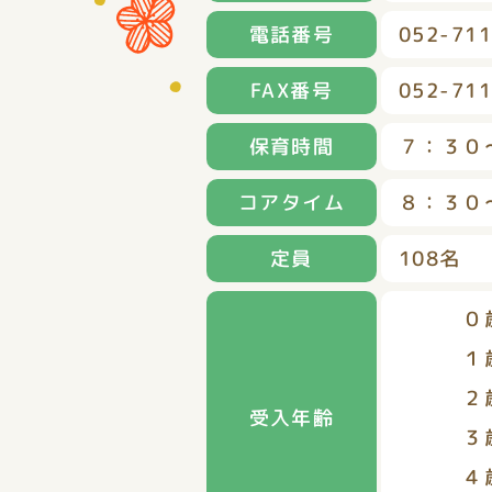
電話番号
052-711
FAX番号
052-711
保育時間
７：３０
コアタイム
８：３０
定員
108名
０歳児
１歳児
２歳児
受入年齢
３歳児
４歳児