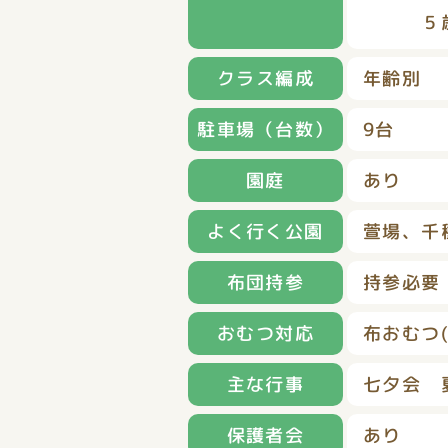
５歳児
クラス編成
年齢別
駐車場（台数）
9台
園庭
あり
よく行く公園
萱場、千
布団持参
持参必要
おむつ対応
布おむつ
主な行事
七夕会 
保護者会
あり